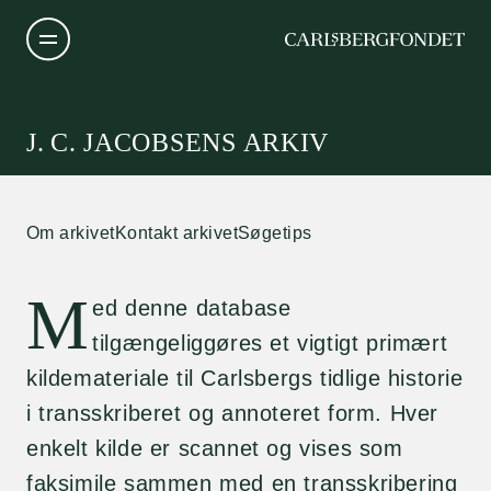
J. C. JACOBSENS ARKIV
Om arkivet
Kontakt arkivet
Søgetips
M
ed denne database
tilgængeliggøres et vigtigt primært
kildemateriale til Carlsbergs tidlige historie
i transskriberet og annoteret form. Hver
enkelt kilde er scannet og vises som
faksimile sammen med en transskribering