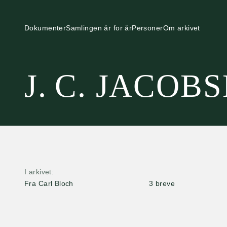
Dokumenter
Samlingen år for år
Personer
Om arkivet
J. C. JACOB
I arkivet
Fra Carl Bloch
3 breve