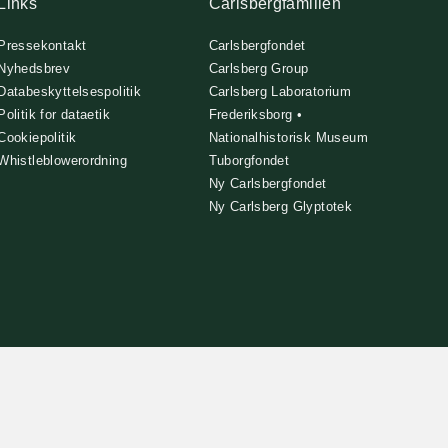
Links
Carlsbergfamilien
Pressekontakt
Carlsbergfondet
Nyhedsbrev
Carlsberg Group
Databeskyttelsespolitik
Carlsberg Laboratorium
Politik for dataetik
Frederiksborg •
Cookiepolitik
Nationalhistorisk Museum
Whistleblowerordning
Tuborgfondet
Ny Carlsbergfondet
Ny Carlsberg Glyptotek