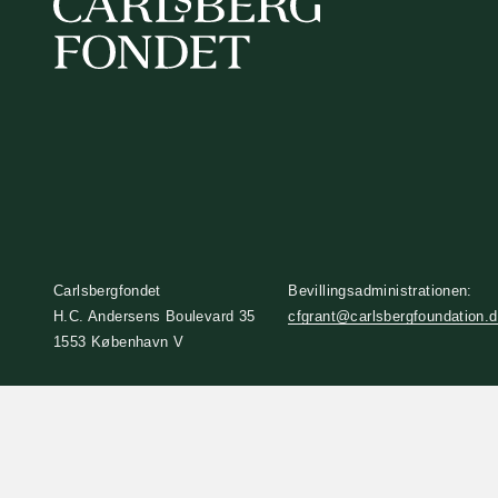
Carlsbergfondet
Bevillingsadministrationen:
H.C. Andersens Boulevard 35
cfgrant@carlsbergfoundation.
1553 København V
+45 33 43 53 63
info@carlsbergfoundation.dk
CVR: 60223513