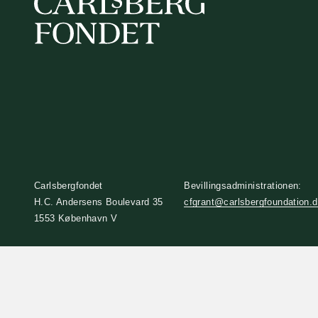
Carlsbergfondet
Bevillingsadministrationen:
H.C. Andersens Boulevard 35
cfgrant@carlsbergfoundation.
1553 København V
+45 33 43 53 63
info@carlsbergfoundation.dk
CVR: 60223513