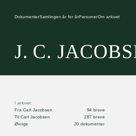
Dokumenter
Samlingen år for år
Personer
Om arkivet
J. C. JACOB
I arkivet
Fra Carl Jacobsen
94 breve
Til Carl Jacobsen
287 breve
Øvrige
20 dokumenter