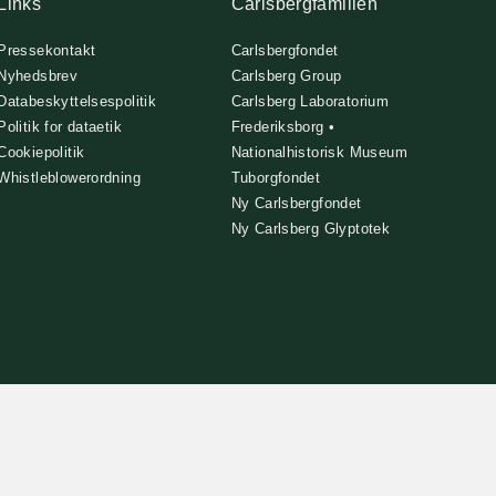
Links
Carlsbergfamilien
Pressekontakt
Carlsbergfondet
Nyhedsbrev
Carlsberg Group
Databeskyttelsespolitik
Carlsberg Laboratorium
Politik for dataetik
Frederiksborg •
Cookiepolitik
Nationalhistorisk Museum
Whistleblowerordning
Tuborgfondet
Ny Carlsbergfondet
Ny Carlsberg Glyptotek