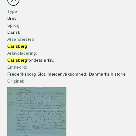
Type
Brev
Sprog
Dansk
Afsendersted
Carlsberg
Arkivplacering
Carlsberg
fondets arkiv.
Emneord
Frederiksborg Slot, mæcenvirksomhed, Danmarks historie
Original