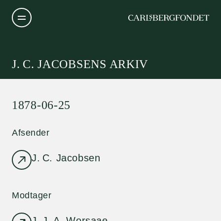
J. C. JACOBSENS ARKIV
1878-06-25
Afsender
J. C. Jacobsen
Modtager
J. J. A. Worsaae