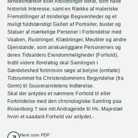
Mindesmærker eller Afbildninger deraf, som have
historisk Interesse, samt en Række af maleriske
Fremstillinger af minderige Begivenheder og et
muligt fuldstændigt Galleri af Portraiter, buster og
Statuer af mærkelige Personer i Forbindelse med
Vaaben, Rustninger, Klædninger, Meubler og andre
Gjenstande, som anskueliggjøre Personernes og
deres Tidsalders Eiendommeligheder (Forhold).
Indtil videre /foreløbig skal Samlingen i
Særdeleshed fortrinsvis søge at belyse (omfatte)
Tidsrummet fra Christendommens Begyndelse (fra
Gorm) til Souverainitetens Indførelse.
Skal der antydes et nærmere Forhold til eller
Forbindelse med den chronologiske Samling paa
Rosenborg ? see mit Andragende til Hs. Majestæt
hvori et saadant Forhold var antydet.-
Hent som PDF