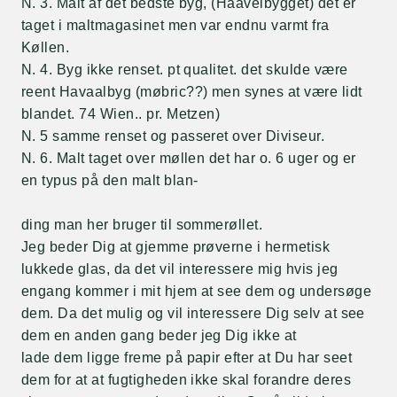
N. 3. Malt af det bedste byg, (Haavelbygget) det er
taget i maltmagasinet men var endnu varmt fra
Køllen.
N. 4. Byg ikke renset. pt qualitet. det skulde være
reent Havaalbyg (møbric??) men synes at være lidt
blandet. 74 Wien.. pr. Metzen)
N. 5 samme renset og passeret over Diviseur.
N. 6. Malt taget over møllen det har o. 6 uger og er
en typus på den malt blan-
ding man her bruger til sommerøllet.
Jeg beder Dig at gjemme prøverne i hermetisk
lukkede glas, da det vil interessere mig hvis jeg
engang kommer i mit hjem at see dem og undersøge
dem. Da det mulig og vil interessere Dig selv at see
dem en anden gang beder jeg Dig ikke at
lade dem ligge freme på papir efter at Du har seet
dem for at at fugtigheden ikke skal forandre deres