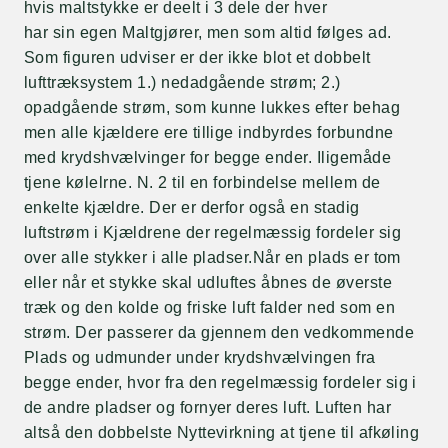
hvis maltstykke er deelt i 3 dele der hver
har sin egen Maltgjører, men som altid følges ad.
Som figuren udviser er der ikke blot et dobbelt
lufttræksystem 1.) nedadgående strøm; 2.)
opadgående strøm, som kunne lukkes efter behag
men alle kjældere ere tillige indbyrdes forbundne
med krydshvælvinger for begge ender. Iligemåde
tjene kølelrne. N. 2 til en forbindelse mellem de
enkelte kjældre. Der er derfor også en stadig
luftstrøm i Kjældrene der regelmæssig fordeler sig
over alle stykker i alle pladser.Når en plads er tom
eller når et stykke skal udluftes åbnes de øverste
træk og den kolde og friske luft falder ned som en
strøm. Der passerer da gjennem den vedkommende
Plads og udmunder under krydshvælvingen fra
begge ender, hvor fra den regelmæssig fordeler sig i
de andre pladser og fornyer deres luft. Luften har
altså den dobbelste Nyttevirkning at tjene til afkøling