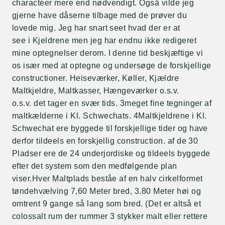
characteer mere end nødvendigt. Også vilde jeg
gjerne have dåserne tilbage med de prøver du
lovede mig. Jeg har snart seet hvad der er at
see i Kjeldrene men jeg har endnu ikke redigeret
mine optegnelser derom. I denne tid beskjæftige vi
os især med at optegne og undersøge de forskjellige
constructioner. Heiseværker, Køller, Kjældre
Maltkjeldre, Maltkasser, Hængeværker o.s.v.
o.s.v. det tager en svær tids. 3meget fine tegninger af
maltkælderne i Kl. Schwechats. 4Maltkjeldrene i Kl.
Schwechat ere byggede til forskjellige tider og have
derfor tildeels en forskjellig construction. af de 30
Pladser ere de 24 underjordiske og tildeels byggede
efter det system som den medfølgende plan
viser.Hver Maltplads beståe af en halv cirkelformet
tøndehvælving 7,60 Meter bred, 3.80 Meter høi og
omtrent 9 gange så lang som bred. (Det er altså et
colossalt rum der rummer 3 stykker malt eller rettere