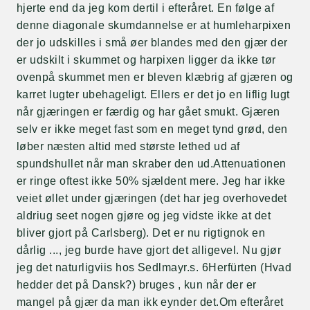
hjerte end da jeg kom dertil i efteråret. En følge af
denne diagonale skumdannelse er at humleharpixen
der jo udskilles i små øer blandes med den gjær der
er udskilt i skummet og harpixen ligger da ikke tør
ovenpå skummet men er bleven klæbrig af gjæren og
karret lugter ubehageligt. Ellers er det jo en liflig lugt
når gjæringen er færdig og har gået smukt. Gjæren
selv er ikke meget fast som en meget tynd grød, den
løber næsten altid med største lethed ud af
spundshullet når man skraber den ud.Attenuationen
er ringe oftest ikke 50% sjældent mere. Jeg har ikke
veiet øllet under gjæringen (det har jeg overhovedet
aldriug seet nogen gjøre og jeg vidste ikke at det
bliver gjort på Carlsberg). Det er nu rigtignok en
dårlig ..., jeg burde have gjort det alligevel. Nu gjør
jeg det naturligviis hos Sedlmayr.s. 6Herfürten (Hvad
hedder det på Dansk?) bruges , kun når der er
mangel på gjær da man ikk eynder det.Om efteråret