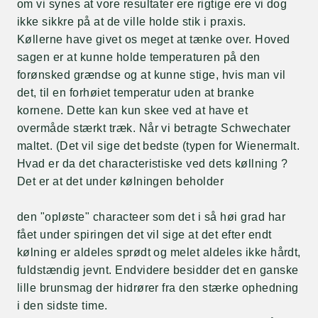
om vi synes at vore resultater ere rigtige ere vi dog
ikke sikkre på at de ville holde stik i praxis.
Køllerne have givet os meget at tænke over. Hoved
sagen er at kunne holde temperaturen på den
forønsked grændse og at kunne stige, hvis man vil
det, til en forhøiet temperatur uden at branke
kornene. Dette kan kun skee ved at have et
overmåde stærkt træk. Når vi betragte Schwechater
maltet. (Det vil sige det bedste (typen for Wienermalt.
Hvad er da det characteristiske ved dets køllning ?
Det er at det under kølningen beholder
den "opløste" characteer som det i så høi grad har
fået under spiringen det vil sige at det efter endt
kølning er aldeles sprødt og melet aldeles ikke hårdt,
fuldstændig jevnt. Endvidere besidder det en ganske
lille brunsmag der hidrører fra den stærke ophedning
i den sidste time.