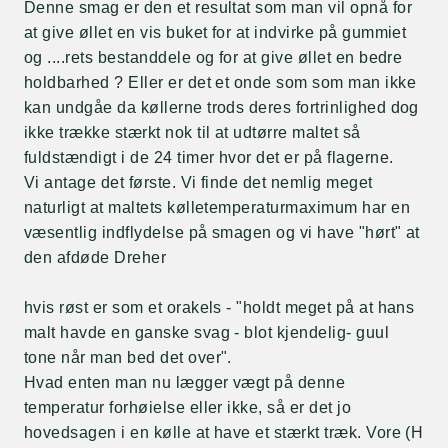
Denne smag er den et resultat som man vil opnå for
at give øllet en vis buket for at indvirke på gummiet
og ....rets bestanddele og for at give øllet en bedre
holdbarhed ? Eller er det et onde som som man ikke
kan undgåe da køllerne trods deres fortrinlighed dog
ikke trække stærkt nok til at udtørre maltet så
fuldstændigt i de 24 timer hvor det er på flagerne.
Vi antage det første. Vi finde det nemlig meget
naturligt at maltets kølletemperaturmaximum har en
væsentlig indflydelse på smagen og vi have "hørt" at
den afdøde Dreher
hvis røst er som et orakels - "holdt meget på at hans
malt havde en ganske svag - blot kjendelig- guul
tone når man bed det over".
Hvad enten man nu lægger vægt på denne
temperatur forhøielse eller ikke, så er det jo
hovedsagen i en kølle at have et stærkt træk. Vore (H