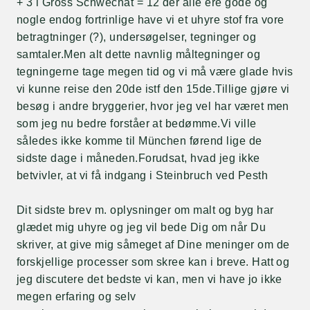
+ 3 i Gross Schwechat = 12 der alle ere gode og
nogle endog fortrinlige have vi et uhyre stof fra vore
betragtninger (?), undersøgelser, tegninger og
samtaler.Men alt dette navnlig måltegninger og
tegningerne tage megen tid og vi må være glade hvis
vi kunne reise den 20de istf den 15de.Tillige gjøre vi
besøg i andre bryggerier, hvor jeg vel har været men
som jeg nu bedre forståer at bedømme.Vi ville
således ikke komme til München førend lige de
sidste dage i måneden.Forudsat, hvad jeg ikke
betvivler, at vi få indgang i Steinbruch ved Pesth
Dit sidste brev m. oplysninger om malt og byg har
glædet mig uhyre og jeg vil bede Dig om når Du
skriver, at give mig såmeget af Dine meninger om de
forskjellige processer som skree kan i breve. Hatt og
jeg discutere det bedste vi kan, men vi have jo ikke
megen erfaring og selv