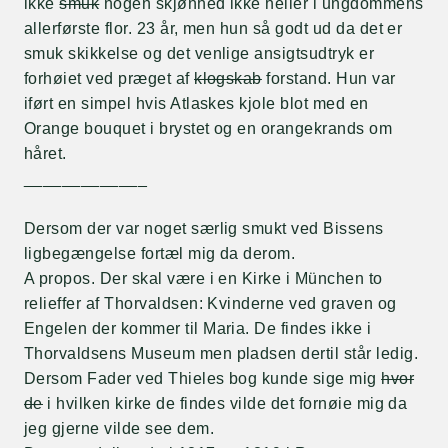
ikke
smuk
nogen skjønhed ikke heller i ungdommens
allerførste flor. 23 år, men hun så godt ud da det er
smuk skikkelse og det venlige ansigtsudtryk er
forhøiet ved præget af
klogskab
forstand. Hun var
iført en simpel hvis Atlaskes kjole blot med en
Orange bouquet i brystet og en orangekrands om
håret.
_____________
Dersom der var noget særlig smukt ved Bissens
ligbegængelse fortæl mig da derom.
A propos. Der skal være i en Kirke i München to
relieffer af Thorvaldsen: Kvinderne ved graven og
Engelen der kommer til Maria. De findes ikke i
Thorvaldsens Museum men pladsen dertil står ledig.
Dersom Fader ved Thieles bog kunde sige mig
hvor
de
i hvilken kirke de findes vilde det fornøie mig da
jeg gjerne vilde see dem.