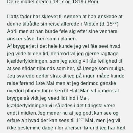
De re modellerede i 1817 og 1819 i Rom
Hatts fader har skrevet til sønnen at han ønskede at
de
denne tiltrådte sin reise allerede i Midten (d. 15
)
April men at han burde føie sig efter sine venners
ønsker såvel heri som i planen.
Af bryggeriet i det hele kunde jeg vel fåe seet hvad
jeg vilde til den tid, derimod vil jeg gjerne iagttage
kjælderfyldningen, som jeg aldrig vil fåe leilighed til
at see sådan tilbunds som her, så længe som muligt.
Jeg svarede derfor strax at jeg på ingen måde kunde
reise førend 1ste Mai men at jeg derimod ganske
overlod planen for reisen til Hatt.Man vil ophøre at
brygge så vidt jeg veed lidt ind i Mai,
kjælderfyldningen vil således i det tidligste være
endt i midten.Jeg mener nu at jeg godt kan see og
ste
erfare alt hvad der kan sees til 1
Mai, men jeg vil
ikke bestemme dagen for afreisen førend jeg har hørt