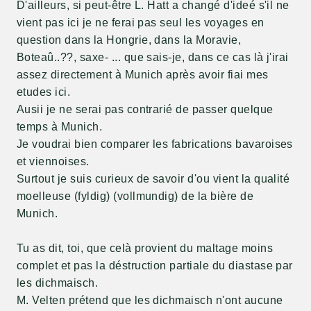
D'ailleurs, si peut-être L. Hatt a changé d'ideé s'il ne
vient pas ici je ne ferai pas seul les voyages en
question dans la Hongrie, dans la Moravie,
Boteaû..??, saxe- ... que sais-je, dans ce cas là j'irai
assez directement à Munich après avoir fiai mes
etudes ici.
Ausii je ne serai pas contrarié de passer quelque
temps à Munich.
Je voudrai bien comparer les fabrications bavaroises
et viennoises.
Surtout je suis curieux de savoir d'ou vient la qualité
moelleuse (fyldig) (vollmundig) de la bière de
Munich.
Tu as dit, toi, que celà provient du maltage moins
complet et pas la déstruction partiale du diastase par
les dichmaisch.
M. Velten prétend que les dichmaisch n'ont aucune