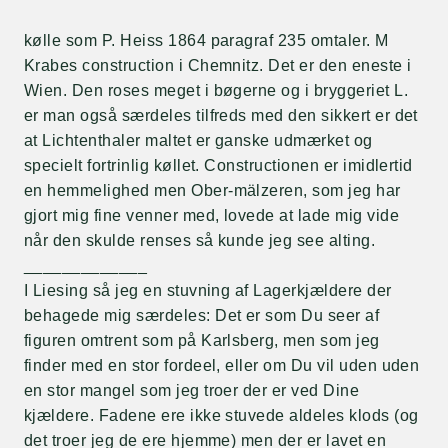
kølle som P. Heiss 1864 paragraf 235 omtaler. M
Krabes construction i Chemnitz. Det er den eneste i
Wien. Den roses meget i bøgerne og i bryggeriet L.
er man også særdeles tilfreds med den sikkert er det
at Lichtenthaler maltet er ganske udmærket og
specielt fortrinlig køllet. Constructionen er imidlertid
en hemmelighed men Ober-mälzeren, som jeg har
gjort mig fine venner med, lovede at lade mig vide
når den skulde renses så kunde jeg see alting.
_____________
I Liesing så jeg en stuvning af Lagerkjældere der
behagede mig særdeles: Det er som Du seer af
figuren omtrent som på Karlsberg, men som jeg
finder med en stor fordeel, eller om Du vil uden uden
en stor mangel som jeg troer der er ved Dine
kjældere. Fadene ere ikke stuvede aldeles klods (og
det troer jeg de ere hjemme) men der er lavet en