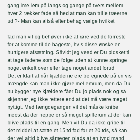
gang imellem på langs og gange på tvers mellem
hver 2 rækker fade så hed at man kan trille træerne
ud ?- Man kan altså efter behag vælge hvilket
fad man vil og behøver ikke at røre ved de forreste
for at komme til de bageste, hvis disse ønske en
hurtigere afsætning. Såvidt jeg veed er Du pidsket til
at tage fadene som de følge uden at kunne springe
noget enkelt over eller tage noget andet forud.
Det er klart at når kjælderne ere beregnede på en vis
mængde kan man ikke gjøre mellemrum, men da Du
nu bygger nye kjældere fåer Du jo plads nok og så
skjønner jeg ikke rettere end at det må være meget
nyttigt. Med længdegangen vil det måske knibe
meest da der neppe er så meget spillerum at der kan
blive plads til en gang. Men vil Du da ikke gribe til
det middel at sætte et 15 td fad for et 20 tds, så kan
der vel altid blive såmegen plads at en tynd mand