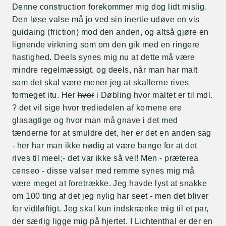
Denne construction forekommer mig dog lidt mislig.
Den løse valse må jo ved sin inertie udøve en vis
guidaing (friction) mod den anden, og altså gjøre en
lignende virkning som om den gik med en ringere
hastighed. Deels synes mig nu at dette må være
mindre regelmæssigt, og deels, når man har malt
som det skal være mener jeg at skallerne rives
formeget itu. Her
hvor
i Døbling hvor maltet er til mdl.
? det vil sige hvor trediedelen af kornene ere
glasagtige og hvor man må gnave i det med
tænderne for at smuldre det, her er det en anden sag
- her har man ikke nødig at være bange for at det
rives til meel;- det var ikke så vel! Men - præterea
censeo - disse valser med remme synes mig må
være meget at foretrække. Jeg havde lyst at snakke
om 100 ting af det jeg nylig har seet - men det bliver
for vidtløftigt. Jeg skal kun indskrænke mig til et par,
der særlig ligge mig på hjertet. I Lichtenthal er der en