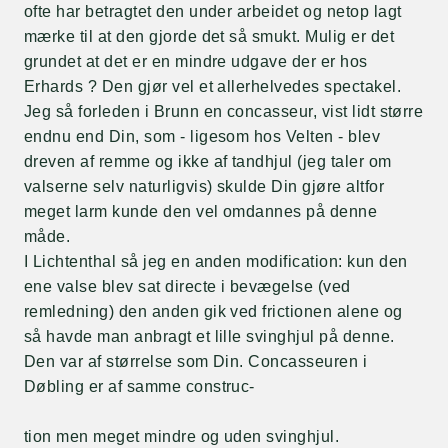
ofte har betragtet den under arbeidet og netop lagt
mærke til at den gjorde det så smukt. Mulig er det
grundet at det er en mindre udgave der er hos
Erhards ? Den gjør vel et allerhelvedes spectakel.
Jeg så forleden i Brunn en concasseur, vist lidt større
endnu end Din, som - ligesom hos Velten - blev
dreven af remme og ikke af tandhjul (jeg taler om
valserne selv naturligvis) skulde Din gjøre altfor
meget larm kunde den vel omdannes på denne
måde.
I Lichtenthal så jeg en anden modification: kun den
ene valse blev sat directe i bevægelse (ved
remledning) den anden gik ved frictionen alene og
så havde man anbragt et lille svinghjul på denne.
Den var af størrelse som Din. Concasseuren i
Døbling er af samme construc-
tion men meget mindre og uden svinghjul.