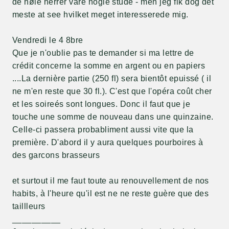
de høie herrer vare nogle stude - men jeg fik dog det
meste at see hvilket meget interesserede mig.
Vendredi le 4 8bre
Que je n'oublie pas te demander si ma lettre de
crédit concerne la somme en argent ou en papiers
....La dernière partie (250 fl) sera bientôt epuissé ( il
ne m'en reste que 30 fl.). C'est que l'opéra coût cher
et les soireés sont longues. Donc il faut que je
touche une somme de nouveau dans une quinzaine.
Celle-ci passera probabliment aussi vite que la
première. D'abord il y aura quelques pourboires à
des garcons brasseurs
et surtout il me faut toute au renouvellement de nos
habits, à l'heure qu'il est ne ne reste guère que des
taillleurs
__________