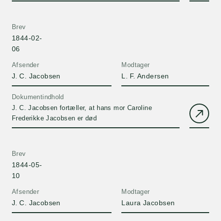
udgifter til ny hovedbygning 1851-1854; liste over
lagerfade 1846-1874; inventarium til det baierske
bryggeri 1846-1848; 'Udgifter til det nye Etablissement
Brev
ved Valdbye' 1846-1847.
1844-02-
06
Afsender
Modtager
J. C. Jacobsen
L. F. Andersen
Dokumentindhold
J. C. Jacobsen fortæller, at hans mor Caroline
Frederikke Jacobsen er død
Brev
1844-05-
10
Afsender
Modtager
J. C. Jacobsen
Laura Jacobsen