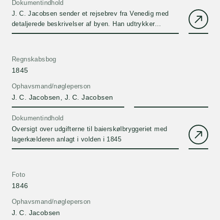
Dokumentindhold
J. C. Jacobsen sender et rejsebrev fra Venedig med
detaljerede beskrivelser af byen. Han udtrykker
bekymring for om rejsefællen L. Møller kan klare
resten af turen.
Regnskabsbog
1845
Ophavsmand/nøgleperson
J. C. Jacobsen, J. C. Jacobsen
Dokumentindhold
Oversigt over udgifterne til baierskølbryggeriet med
lagerkælderen anlagt i volden i 1845
Foto
1846
Ophavsmand/nøgleperson
J. C. Jacobsen