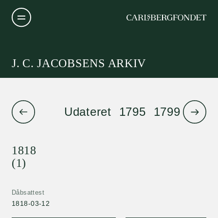
J. C. JACOBSENS ARKIV
Udateret
1795
1799
1801
1818
(1)
Dåbsattest
1818-03-12