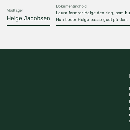
Dokumentindhold
Modtager
Laura forærer Helge den ring, som hun
Helge Jacobsen
Hun beder Helge passe godt på den.