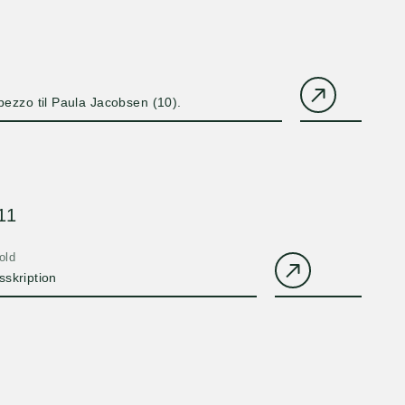
pezzo til Paula Jacobsen (10).
11
old
sskription