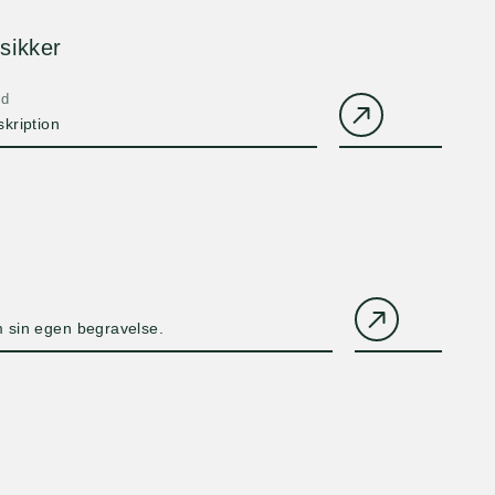
sikker
ld
skription
 sin egen begravelse.