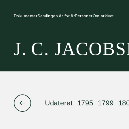
Dokumenter
Samlingen år for år
Personer
Om arkivet
J. C. JACOB
Udateret
1795
1799
18