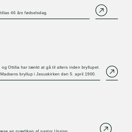
tilias 46 års fødselsdag.
 Ottilia har tænkt at gå til alters inden bryllupet.
adsens bryllup i Jesuskirken den 5. april 1900.
 læse en prædiken af pastor Ussing.