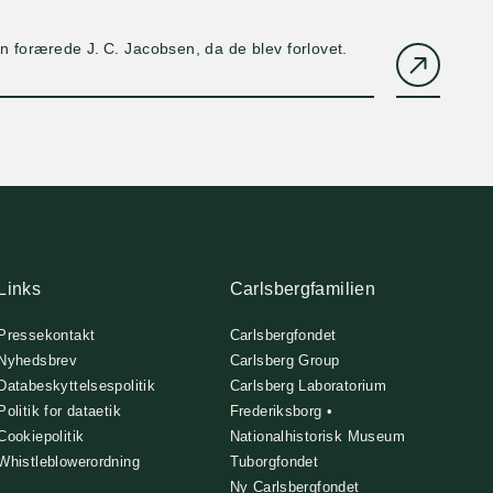
 forærede J. C. Jacobsen, da de blev forlovet.
Links
Carlsbergfamilien
Pressekontakt
Carlsbergfondet
Nyhedsbrev
Carlsberg Group
Databeskyttelsespolitik
Carlsberg Laboratorium
Politik for dataetik
Frederiksborg •
Cookiepolitik
Nationalhistorisk Museum
Whistleblowerordning
Tuborgfondet
Ny Carlsbergfondet