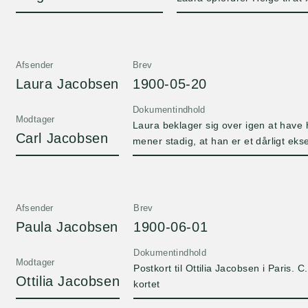
Afsender
Brev
Laura Jacobsen
1900-05-20
Dokumentindhold
Modtager
Laura beklager sig over igen at have
Carl Jacobsen
mener stadig, at han er et dårligt eks
mere til stede for dem, især over for 
Afsender
Brev
Paula Jacobsen
1900-06-01
Dokumentindhold
Modtager
Postkort til Ottilia Jacobsen i Paris. C
Ottilia Jacobsen
kortet