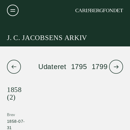
J. C. JACOBSENS ARKIV
Udateret
1795
1799
1801
1858
(2)
Brev
1858-07-
31