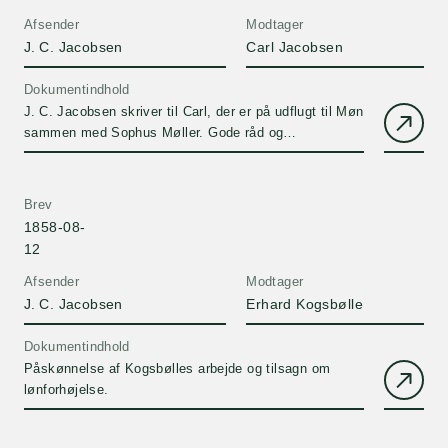
Afsender
Modtager
J. C. Jacobsen
Carl Jacobsen
Dokumentindhold
J. C. Jacobsen skriver til Carl, der er på udflugt til Møn
sammen med Sophus Møller. Gode råd og
formaninger.Kun første del af dette brev er udgivet af
Kirsten Glamann.
Brev
1858-08-
12
Afsender
Modtager
J. C. Jacobsen
Erhard Kogsbølle
Dokumentindhold
Påskønnelse af Kogsbølles arbejde og tilsagn om
lønforhøjelse.