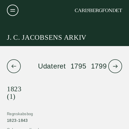
J. C. JACOBSENS ARKIV
Udateret
1795
1799
1801
1823
(1)
Regnskabsbog
1823-1843