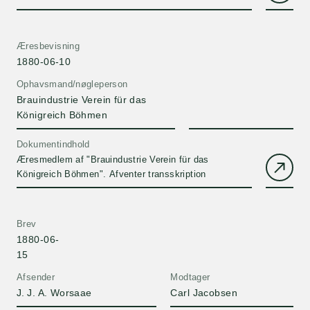
om turen over Østersøen.
Æresbevisning
1880-06-10
Ophavsmand/nøgleperson
Brauindustrie Verein für das
Königreich Böhmen
Dokumentindhold
Æresmedlem af "Brauindustrie Verein für das
Königreich Böhmen". Afventer transskription
Brev
1880-06-
15
Afsender
Modtager
J. J. A. Worsaae
Carl Jacobsen