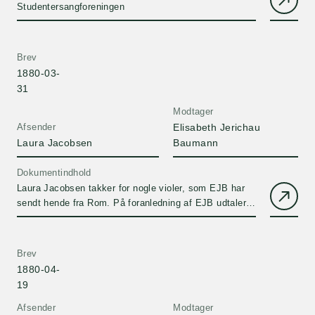
Studentersangforeningen
Brev
1880-03-
31
Modtager
Afsender
Elisabeth Jerichau
Laura Jacobsen
Baumann
Dokumentindhold
Laura Jacobsen takker for nogle violer, som EJB har
sendt hende fra Rom. På foranledning af EJB udtaler
hun sig om Henrik Ipsens 'Et Dukkehjem', som hun
ikke bryder sig om. Hun roser EJBs portræt af Orla
Lehmann, som hænger i J. C. Jacobsens
Brev
arbejdsværelse, hvor hun sidder og skriver brevet.
1880-04-
19
Afsender
Modtager