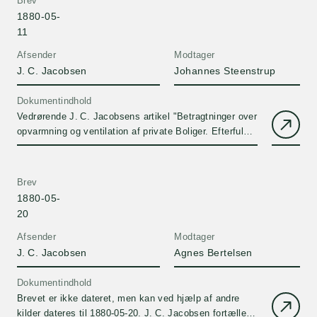
Brev
1880-05-
11
Afsender
Modtager
J. C. Jacobsen
Johannes Steenstrup
Dokumentindhold
Vedrørende J. C. Jacobsens artikel "Betragtninger over
opvarmning og ventilation af private Boliger. Efterfulgt
af plancher med forklaringer af et opvarmnings- og
ventilationsapparat som i 22 år har fungeret i mit hus
på Carlsberg af M. J. C. Jacobsen. Fremlagt af
Brev
Forfatteren ved Bruxelles Kongres for Hygiene og
1880-05-
velfærd 1876"
20
Afsender
Modtager
J. C. Jacobsen
Agnes Bertelsen
Dokumentindhold
Brevet er ikke dateret, men kan ved hjælp af andre
kilder dateres til 1880-05-20. J. C. Jacobsen fortæller