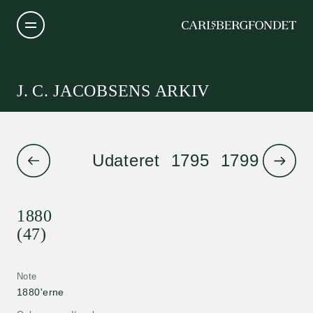
J. C. JACOBSENS ARKIV
Udateret
1795
1799
1801
1880
(47)
Note
1880'erne