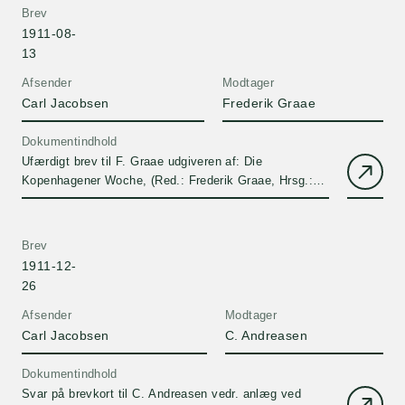
Brev
1911-08-
13
Afsender
Modtager
Carl Jacobsen
Frederik Graae
Dokumentindhold
Ufærdigt brev til F. Graae udgiveren af: Die
Kopenhagener Woche, (Red.: Frederik Graae, Hrsg.:
Verein zur Förderung des Fremdenverkehrs in
Kopenhagen, 13. Aug.-2. Sept. 1911) med rettelser og
kommentarer.
Brev
1911-12-
26
Afsender
Modtager
Carl Jacobsen
C. Andreasen
Dokumentindhold
Svar på brevkort til C. Andreasen vedr. anlæg ved