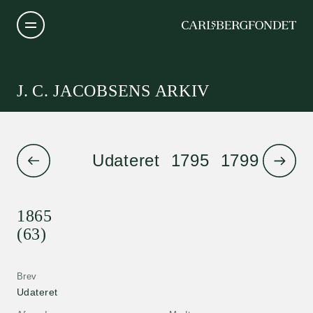
J. C. JACOBSENS ARKIV
Udateret
1795
1799
1801
1865
(63)
Brev
Udateret