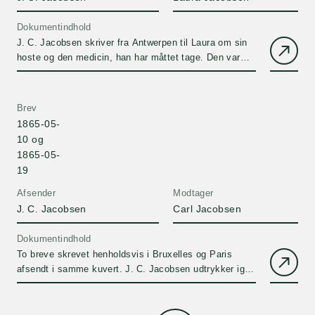
Dokumentindhold
J. C. Jacobsen skriver fra Antwerpen til Laura om sin
hoste og den medicin, han har måttet tage. Den var
virkningsløs, så i stedet har han røget cigarer, der
løsnede slimen i halsen!
Brev
1865-05-
10 og
1865-05-
19
Afsender
Modtager
J. C. Jacobsen
Carl Jacobsen
Dokumentindhold
To breve skrevet henholdsvis i Bruxelles og Paris
afsendt i samme kuvert. J. C. Jacobsen udtrykker igen
sin bekymring for Carls stammen og kommmer med
bud på, hvorfor Carl stammer. Brevene rummer en
voldsom kritik af Carls hele væsen!