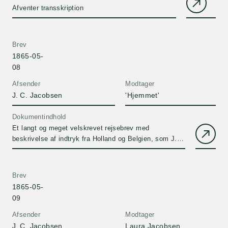
Afventer transskription
Brev
1865-05-
08
Afsender
Modtager
J. C. Jacobsen
'Hjemmet'
Dokumentindhold
Et langt og meget velskrevet rejsebrev med
beskrivelse af indtryk fra Holland og Belgien, som J.
C. Jacobsen finder lidt kedelig.
Brev
1865-05-
09
Afsender
Modtager
J. C. Jacobsen
Laura Jacobsen