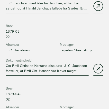
J. C. Jacobsen meddeler fru Jerichau, at han har
sørget for, at Harald Jerichaus billede fra Sardes får
den bedst mulige placering på udstillingen på
Charlottenborg.
Brev
1879-03-
22
Afsender
Modtager
J. C. Jacobsen
Japetus Steenstrup
Dokumentindhold
Om Emil Christian Hansens disputats. J. C. Jacobsen
fortæller, at Emil Chr. Hansen var blevet meget
fornøjet over at høre, at hans disputats var antaget og
at de to opponenter ex officio skulle være Warming og
Didriksen.
Brev
1879-04-
02
Afsender
Modtager