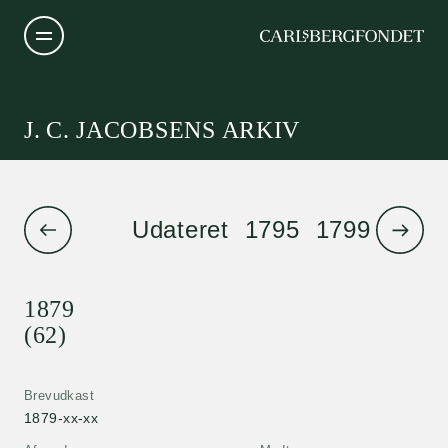
J. C. JACOBSENS ARKIV
Udateret
1795
1799
1801
1879
(62)
Brevudkast
1879-xx-xx