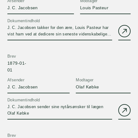
Afsender
Modtager
J. C. Jacobsen
Louis Pasteur
Dokumentindhold
J. C. Jacobsen takker for den ære, Louis Pasteur har
vist ham ved at dedicere sin seneste videnskabelige
artikel til sig, og han håber, at Dubois' buste af Pasteur
vil nå blive færdig til den kommende
naturvidenskabelige kongres i København.Udkast.
Brev
1879-01-
01
Afsender
Modtager
J. C. Jacobsen
Olaf Købke
Dokumentindhold
J. C. Jacobsen sender sine nytårsønsker til lægen
Olaf Købke
Brev