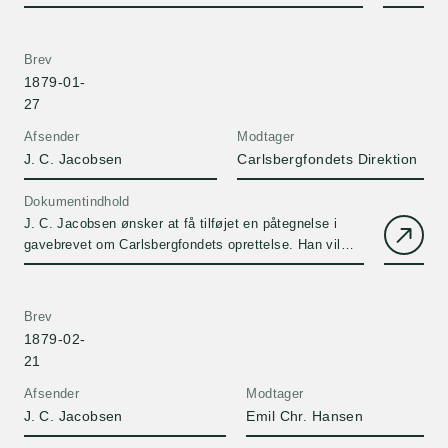
Brev
1879-01-
27
Afsender
Modtager
J. C. Jacobsen
Carlsbergfondets Direktion
Dokumentindhold
J. C. Jacobsen ønsker at få tilføjet en påtegnelse i
gavebrevet om Carlsbergfondets oprettelse. Han vil
gerne frafalde kravet om, at der skal svares 2% af
fondets kapital i J. C. Jacobsen og hustrus levetid.
Brev
1879-02-
21
Afsender
Modtager
J. C. Jacobsen
Emil Chr. Hansen