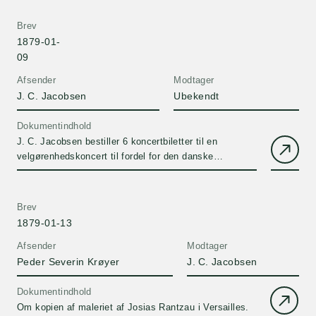
Doktorer og Licentiater, meddelte af dem selv, 1879"
Brev
1879-01-
09
Afsender
Modtager
J. C. Jacobsen
Ubekendt
Dokumentindhold
J. C. Jacobsen bestiller 6 koncertbiletter til en
velgørenhedskoncert til fordel for den danske
menighed i Paris.
Brev
1879-01-13
Afsender
Modtager
Peder Severin Krøyer
J. C. Jacobsen
Dokumentindhold
Om kopien af maleriet af Josias Rantzau i Versailles.