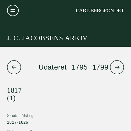
J. C. JACOBSENS ARKIV
Udateret
1795
1799
1801
1817
(1)
Skudsmålsbog
1817-1826