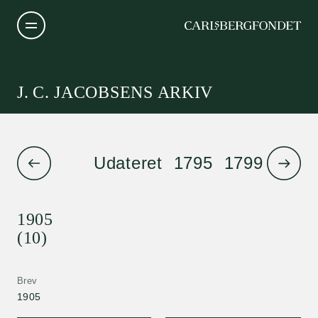
J. C. JACOBSENS ARKIV
Udateret
1795
1799
1801
1905
(10)
Brev
1905