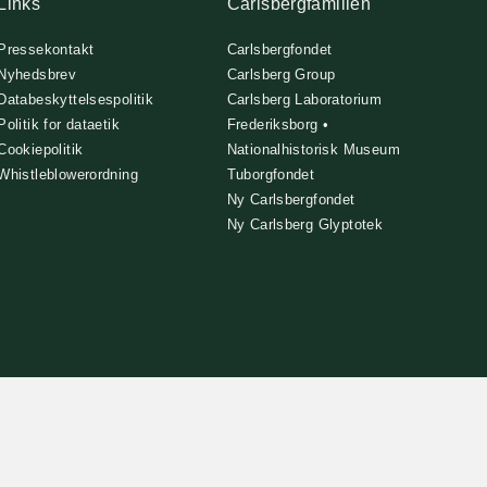
Links
Carlsbergfamilien
Pressekontakt
Carlsbergfondet
Nyhedsbrev
Carlsberg Group
Databeskyttelsespolitik
Carlsberg Laboratorium
Politik for dataetik
Frederiksborg •
Cookiepolitik
Nationalhistorisk Museum
Whistleblowerordning
Tuborgfondet
Ny Carlsbergfondet
Ny Carlsberg Glyptotek