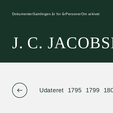
Dokumenter
Samlingen år for år
Personer
Om arkivet
J. C. JACOB
Udateret
1795
1799
18