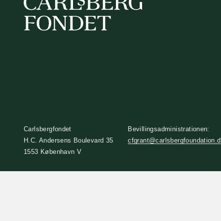
Carlsbergfondet
Bevillingsadministrationen:
H.C. Andersens Boulevard 35
cfgrant@carlsbergfoundation.
1553 København V
+45 33 43 53 63
info@carlsbergfoundation.dk
CVR: 60223513