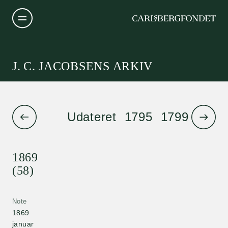
J. C. JACOBSENS ARKIV
Udateret
1795
1799
1801
1869
(58)
Note
1869
januar