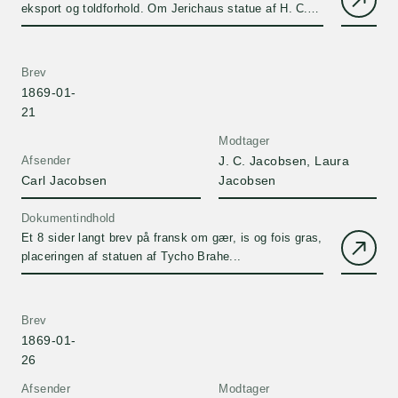
eksport og toldforhold. Om Jerichaus statue af H. C.
Ørsted og H. V. Bissens buster og statuen af Tycho
Brahe. J. C. Jacobsen advarer Carl mod at være
ligegyldig overfor et ophold i London.
Brev
1869-01-
21
Modtager
Afsender
J. C. Jacobsen, Laura
Carl Jacobsen
Jacobsen
Dokumentindhold
Et 8 sider langt brev på fransk om gær, is og fois gras,
placeringen af statuen af Tycho Brahe...
Brev
1869-01-
26
Afsender
Modtager