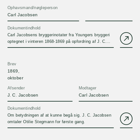
Ophavsmand/nøgleperson
Carl Jacobsen
Dokumentindhold
Carl Jacobsens bryggerinotater fra Youngers bryggeri
optegnet i vinteren 1868-1869 på opfordring af J. C.
Jacobsen (jfr. brev af 8.december 1868)Afventer
transskription.
Brev
1869,
oktober
Afsender
Modtager
J. C. Jacobsen
Carl Jacobsen
Dokumentindhold
Om betydningen af at kunne begå sig. J. C. Jacobsen
omtaler Otilie Stegmann for første gang.