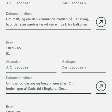
J. C. Jacobsen
Carl Jacobsen
Dokumentindhold
Om malt, og om den kommende middag på Carlsberg,
hvor der som sædvanlig vil være musik fra balkonen,
for det meste af Mozart.
Brev
1869-02-
01
Afsender
Modtager
J. C. Jacobsen
Carl Jacobsen
Dokumentindhold
Om gær og gæring og forsyningen af is. Om
fordelingen af Carls tid i England. Om
middagsselskabet, der efter J. C. Jacobsens egen
menings var det smukkeste, han har afholdt.
Brev