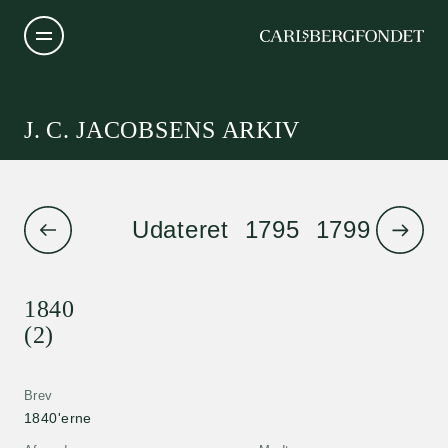
J. C. JACOBSENS ARKIV
Udateret
1795
1799
1801
1840
(2)
Brev
1840'erne