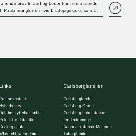
anende brev til Carl og beder ham om at sende
and. Paula mangler en hvid brudepigekjole, som Carl
egave.
Links
Carlsbergfamilien
Pressekontakt
Carlsbergfondet
Nyhedsbrev
Carlsberg Group
Databeskyttelsespolitik
Carlsberg Laboratorium
Politik for dataetik
Frederiksborg •
Cookiepolitik
Nationalhistorisk Museum
Whistleblowerordning
Tuborgfondet