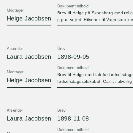
Dokumentindhold
Modtager
Brev til Helge på Skodsborg med religi
Helge Jacobsen
p.g.a. vejret. Hilsener til Vagn som 
opfordres til at tørre grønne blade til 
Hilsener fra tante Jacobine og Katin
Afsender
Brev
Laura Jacobsen
1898-09-05
Dokumentindhold
Modtager
Brev til Helge med tak for fødselsdag
Helge Jacobsen
fødselsdagsselskabet. Carl J. alvorlig 
Ussings, Johannes og Sophie Stenstru
omtaler at hun også havde hjemve da h
Afsender
Brev
Laura Jacobsen
1898-11-08
Dokumentindhold