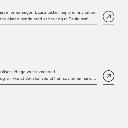
øse formaninger. Laura takker nej til en invitation
kunne glæde hende med et brev og til Paula som
Lauras fødselsdag. Særlige hilsener til Ottilia.
ka Rygaard
shilsen. Helge var savnet ved
og vil ikke at det skal ses at han savner sin søn.
p var udover familien de eneste gæster. Laura
un blev sendt i skole i Viborg som 10-årig.