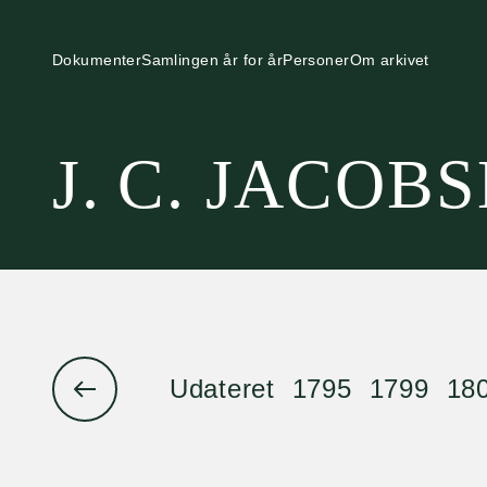
Dokumenter
Samlingen år for år
Personer
Om arkivet
J. C. JACOB
Udateret
1795
1799
18