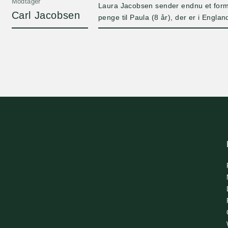
Modtager
Laura Jacobsen sender endnu et form
Carl Jacobsen
penge til Paula (8 år), der er i Engl
har vægret sig ved at give hende i jul