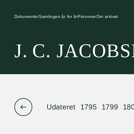
Dokumenter
Samlingen år for år
Personer
Om arkivet
J. C. JACOB
Udateret
1795
1799
18