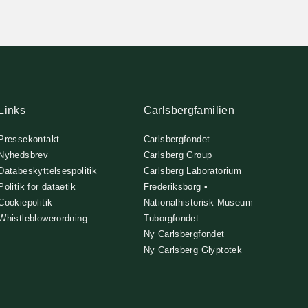
Links
Carlsbergfamilien
Pressekontakt
Carlsbergfondet
Nyhedsbrev
Carlsberg Group
Databeskyttelsespolitik
Carlsberg Laboratorium
Politik for dataetik
Frederiksborg •
Cookiepolitik
Nationalhistorisk Museum
Whistleblowerordning
Tuborgfondet
Ny Carlsbergfondet
Ny Carlsberg Glyptotek