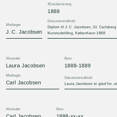
Æresbevisning
1888
Dokumentindhold
Modtager
Diplom til J. C. Jacobsen, Gl. Carlsber
J. C. Jacobsen
Kunstudstilling, København 1888.
Afsender
Brev
Laura Jacobsen
1888-1889
Modtager
Dokumentindhold
Carl Jacobsen
Laura Jacobsen er glad for, a
Afsender
Brev
Carl Jacobsen
1888-xx-xx