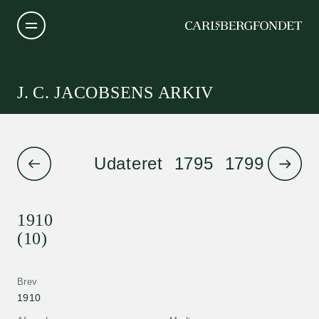
J. C. JACOBSENS ARKIV
Udateret
1795
1799
1801
1910
(10)
Brev
1910