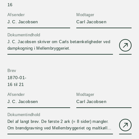
16
Afsender
Modtager
J. C. Jacobsen
Carl Jacobsen
Dokumentindhold
J. C. Jacobsen skriver om Carls betænkeligheder ved
dampkogning i Mellembryggeriet.
Brev
1870-01-
16 til 21
Afsender
Modtager
J. C. Jacobsen
Carl Jacobsen
Dokumentindhold
Del af langt brev. De første 2 ark (= 8 sider) mangler.
Om brøndgravning ved Mellembryggeriet og maltkøller.
J. C. Jacobsen omtaler sin rejseplan, og han spørger