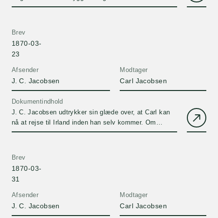
forestående rejse.
Brev
1870-03-
23
Afsender
Modtager
J. C. Jacobsen
Carl Jacobsen
Dokumentindhold
J. C. Jacobsen udtrykker sin glæde over, at Carl kan
nå at rejse til Irland inden han selv kommer. Om
eksport af øl til England og alkoholstyrke.
Brev
1870-03-
31
Afsender
Modtager
J. C. Jacobsen
Carl Jacobsen