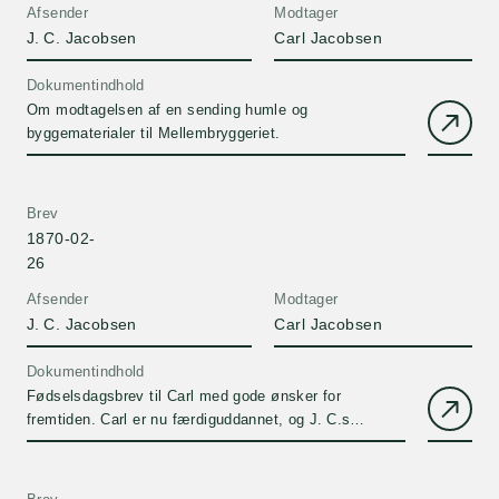
Afsender
Modtager
J. C. Jacobsen
Carl Jacobsen
Dokumentindhold
Om modtagelsen af en sending humle og
byggematerialer til Mellembryggeriet.
Brev
1870-02-
26
Afsender
Modtager
J. C. Jacobsen
Carl Jacobsen
Dokumentindhold
Fødselsdagsbrev til Carl med gode ønsker for
fremtiden. Carl er nu færdiguddannet, og J. C.s
forventninger er høje. Om prisen på opførelsen af
Mellembryggeriet og eksporten til England. Om
brøndboringen.