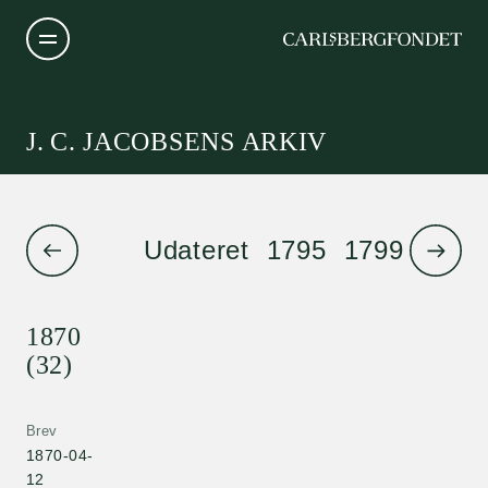
J. C. JACOBSENS ARKIV
Udateret
1795
1799
1801
1870
(32)
Brev
1870-04-
12