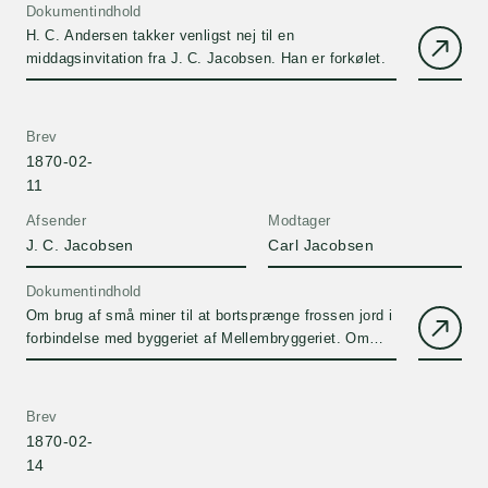
Dokumentindhold
H. C. Andersen takker venligst nej til en
middagsinvitation fra J. C. Jacobsen. Han er forkølet.
Brev
1870-02-
11
Afsender
Modtager
J. C. Jacobsen
Carl Jacobsen
Dokumentindhold
Om brug af små miner til at bortsprænge frossen jord i
forbindelse med byggeriet af Mellembryggeriet. Om
eksport af øl til England og det kolde vejr i Danmark.
Brev
1870-02-
14