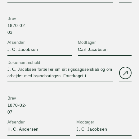
byg i Landhusholdningsselskabet. Han skriver i dette
brev om arbejdet med brøndgravningen, arbejdet med
opførelsen af Mellembryggeriet og om sin rejseplan.
Brev
1870-02-
03
Afsender
Modtager
J. C. Jacobsen
Carl Jacobsen
Dokumentindhold
J. C. Jacobsen fortæller om sit rigsdagsselskab og om
arbejdet med brøndboringen. Foredraget i
Landhusholdningsselskabet var en succes. Endvidere
om byg og rejsen til England.
Brev
1870-02-
07
Afsender
Modtager
H. C. Andersen
J. C. Jacobsen