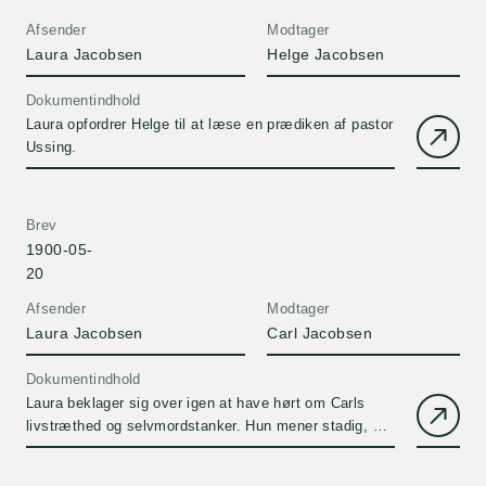
Afsender
Modtager
Laura Jacobsen
Helge Jacobsen
Dokumentindhold
Laura opfordrer Helge til at læse en prædiken af pastor
Ussing.
Brev
1900-05-
20
Afsender
Modtager
Laura Jacobsen
Carl Jacobsen
Dokumentindhold
Laura beklager sig over igen at have hørt om Carls
livstræthed og selvmordstanker. Hun mener stadig, at
han er et dårligt eksempel for sine børn og opfordrer
ham til at være mere til stede for dem, især over for