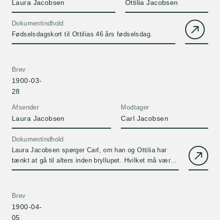
Laura Jacobsen
Ottilia Jacobsen
Dokumentindhold
Fødselsdagskort til Ottilias 46 års fødselsdag.
Brev
1900-03-
28
Afsender
Modtager
Laura Jacobsen
Carl Jacobsen
Dokumentindhold
Laura Jacobsen spørger Carl, om han og Ottilia har
tænkt at gå til alters inden bryllupet. Hvilket må være
Theodoras og Edgar Madsens bryllup i Jesuskirken
den 5. april 1900.
Brev
1900-04-
05