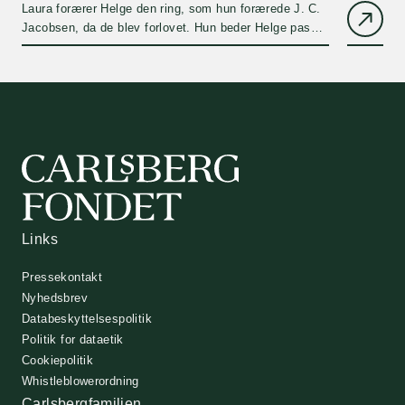
Laura forærer Helge den ring, som hun forærede J. C.
Jacobsen, da de blev forlovet. Hun beder Helge passe
godt på den.
Links
Pressekontakt
Nyhedsbrev
Databeskyttelsespolitik
Politik for dataetik
Cookiepolitik
Whistleblowerordning
Carlsbergfamilien