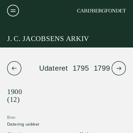
J. C. JACOBSENS ARKIV
Udateret
1795
1799
1801
1900
(12)
Brev
Datering usikker