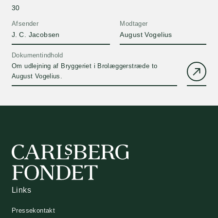
30
Afsender
Modtager
J. C. Jacobsen
August Vogelius
Dokumentindhold
Om udlejning af Bryggeriet i Brolæggerstræde to
August Vogelius.
Links
Pressekontakt