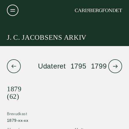
J. C. JACOBSENS ARKIV
Udateret
1795
1799
1801
1879
(62)
Brevudkast
1879-xx-xx