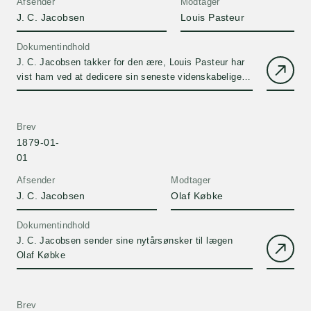
Afsender
Modtager
J. C. Jacobsen
Louis Pasteur
Dokumentindhold
J. C. Jacobsen takker for den ære, Louis Pasteur har
vist ham ved at dedicere sin seneste videnskabelige
artikel til sig, og han håber, at Dubois' buste af Pasteur
vil nå blive færdig til den kommende
naturvidenskabelige kongres i København.Udkast.
Brev
1879-01-
01
Afsender
Modtager
J. C. Jacobsen
Olaf Købke
Dokumentindhold
J. C. Jacobsen sender sine nytårsønsker til lægen
Olaf Købke
Brev