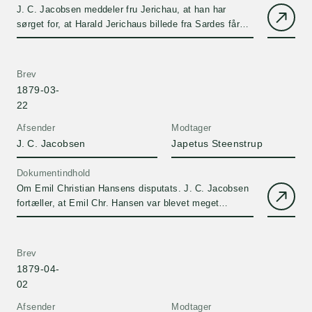
J. C. Jacobsen meddeler fru Jerichau, at han har
sørget for, at Harald Jerichaus billede fra Sardes får
den bedst mulige placering på udstillingen på
Charlottenborg.
Brev
1879-03-
22
Afsender
Modtager
J. C. Jacobsen
Japetus Steenstrup
Dokumentindhold
Om Emil Christian Hansens disputats. J. C. Jacobsen
fortæller, at Emil Chr. Hansen var blevet meget
fornøjet over at høre, at hans disputats var antaget og
at de to opponenter ex officio skulle være Warming og
Didriksen.
Brev
1879-04-
02
Afsender
Modtager