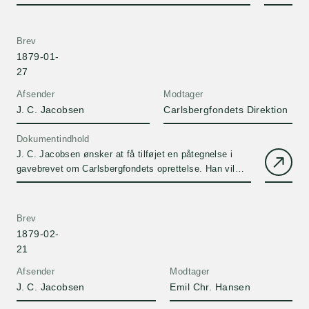
Brev
1879-01-
27
Afsender
Modtager
J. C. Jacobsen
Carlsbergfondets Direktion
Dokumentindhold
J. C. Jacobsen ønsker at få tilføjet en påtegnelse i
gavebrevet om Carlsbergfondets oprettelse. Han vil
gerne frafalde kravet om, at der skal svares 2% af
fondets kapital i J. C. Jacobsen og hustrus levetid.
Brev
1879-02-
21
Afsender
Modtager
J. C. Jacobsen
Emil Chr. Hansen