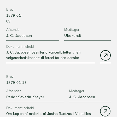
Doktorer og Licentiater, meddelte af dem selv, 1879"
Brev
1879-01-
09
Afsender
Modtager
J. C. Jacobsen
Ubekendt
Dokumentindhold
J. C. Jacobsen bestiller 6 koncertbiletter til en
velgørenhedskoncert til fordel for den danske
menighed i Paris.
Brev
1879-01-13
Afsender
Modtager
Peder Severin Krøyer
J. C. Jacobsen
Dokumentindhold
Om kopien af maleriet af Josias Rantzau i Versailles.