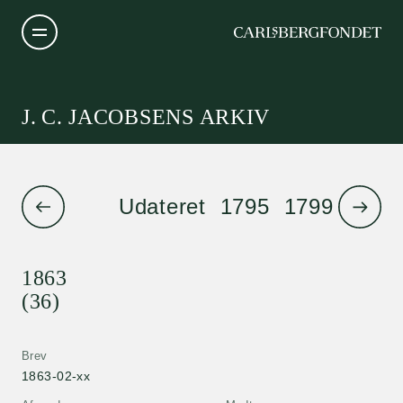
J. C. JACOBSENS ARKIV
Udateret
1795
1799
1801
1863
(36)
Brev
1863-02-xx