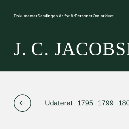
Dokumenter
Samlingen år for år
Personer
Om arkivet
J. C. JACOB
Udateret
1795
1799
18