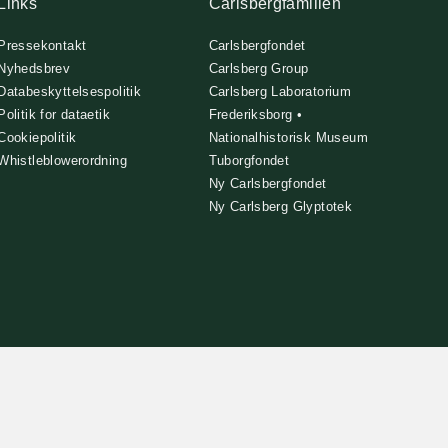
Links
Carlsbergfamilien
Pressekontakt
Carlsbergfondet
Nyhedsbrev
Carlsberg Group
Databeskyttelsespolitik
Carlsberg Laboratorium
Politik for dataetik
Frederiksborg •
Cookiepolitik
Nationalhistorisk Museum
Whistleblowerordning
Tuborgfondet
Ny Carlsbergfondet
Ny Carlsberg Glyptotek