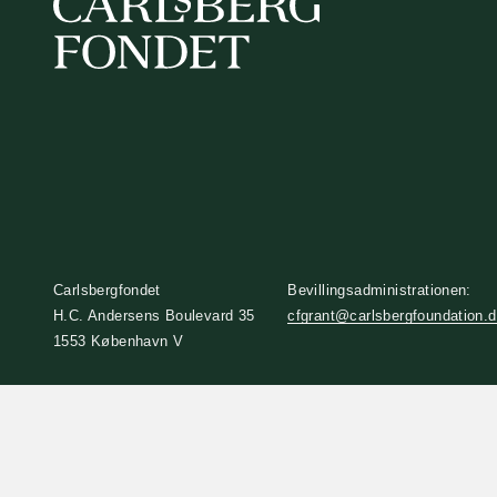
Carlsbergfondet
Bevillingsadministrationen:
H.C. Andersens Boulevard 35
cfgrant@carlsbergfoundation.
1553 København V
+45 33 43 53 63
info@carlsbergfoundation.dk
CVR: 60223513