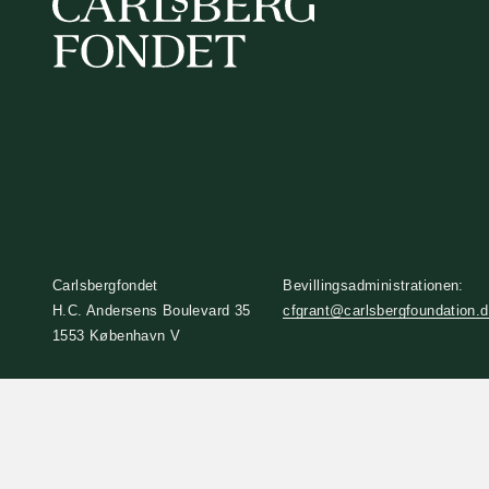
Carlsbergfondet
Bevillingsadministrationen:
H.C. Andersens Boulevard 35
cfgrant@carlsbergfoundation.
1553 København V
+45 33 43 53 63
info@carlsbergfoundation.dk
CVR: 60223513