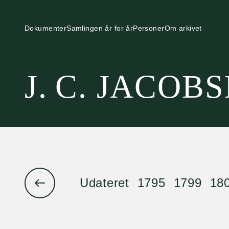
Dokumenter
Samlingen år for år
Personer
Om arkivet
J. C. JACOB
Udateret
1795
1799
18