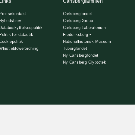
Links
Carlsbergfamilien
Pressekontakt
Carlsbergfondet
Nyhedsbrev
Carlsberg Group
Databeskyttelsespolitik
Carlsberg Laboratorium
Politik for dataetik
Frederiksborg •
Cookiepolitik
Nationalhistorisk Museum
Whistleblowerordning
Tuborgfondet
Ny Carlsbergfondet
Ny Carlsberg Glyptotek