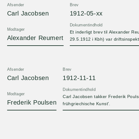
Afsender
Brev
Carl Jacobsen
1912-05-xx
Dokumentindhold
Modtager
Et inderligt brev til Alexander R
Alexander Reumert
29.5.1912 i Kbh) var driftsinspek
29.5.1912 i Kbh.
Afsender
Brev
Carl Jacobsen
1912-11-11
Dokumentindhold
Modtager
Carl Jacobsen takker Frederik Poulse
Frederik Poulsen
frühgriechische Kunst'.