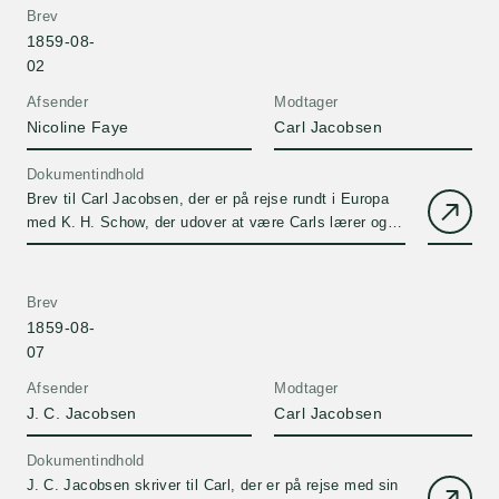
hovedformålet med hans rejse er at kurere denne
Brev
stammen. J. C. Jacobsen beklager bl.a. at Carl kender
1859-08-
så lidt til Frankrigs historie.
02
Afsender
Modtager
Nicoline Faye
Carl Jacobsen
Dokumentindhold
Brev til Carl Jacobsen, der er på rejse rundt i Europa
med K. H. Schow, der udover at være Carls lærer også
skulle hjælpe Carl af med sin stammen.
Brev
1859-08-
07
Afsender
Modtager
J. C. Jacobsen
Carl Jacobsen
Dokumentindhold
J. C. Jacobsen skriver til Carl, der er på rejse med sin