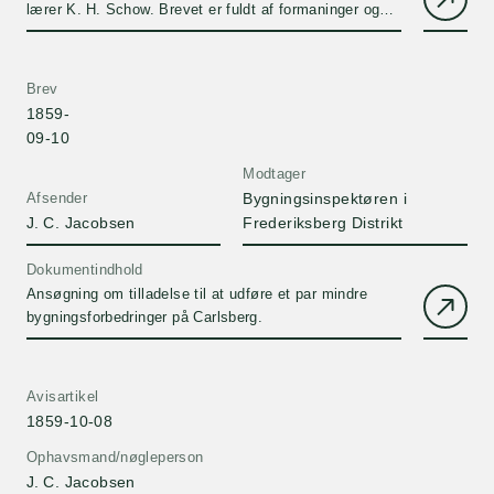
lærer K. H. Schow. Brevet er fuldt af formaninger og
holdt i en alfaderlig tone. I slutningen kommenterer J.
C. Carls stammen.
Brev
1859-
09-10
Modtager
Afsender
Bygningsinspektøren i
J. C. Jacobsen
Frederiksberg Distrikt
Dokumentindhold
Ansøgning om tilladelse til at udføre et par mindre
bygningsforbedringer på Carlsberg.
Avisartikel
1859-10-08
Ophavsmand/nøgleperson
J. C. Jacobsen