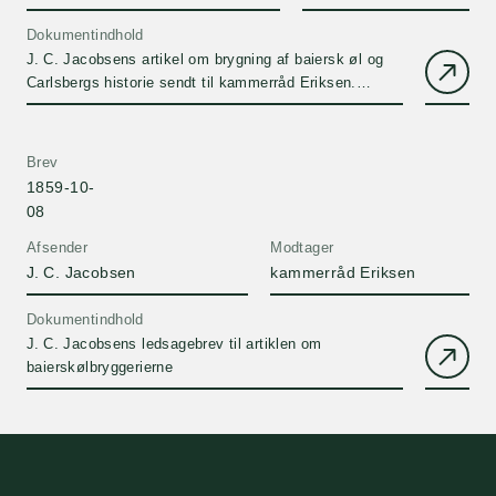
Dokumentindhold
J. C. Jacobsens artikel om brygning af baiersk øl og
Carlsbergs historie sendt til kammerråd Eriksen.
Artiklen er en meget vigtig førstehåndskilde til
Carlsbergs tidlige historie.
Brev
1859-10-
08
Afsender
Modtager
J. C. Jacobsen
kammerråd Eriksen
Dokumentindhold
J. C. Jacobsens ledsagebrev til artiklen om
baierskølbryggerierne