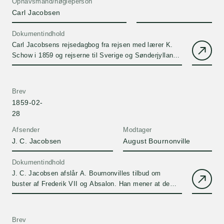
Ophavsmand/nøgleperson
Carl Jacobsen
Dokumentindhold
Carl Jacobsens rejsedagbog fra rejsen med lærer K.
Schow i 1859 og rejserne til Sverige og Sønderjylland i
1860. Bogen har en formanende indledning af J. C.
Jacobsen.
Brev
1859-02-
28
Afsender
Modtager
J. C. Jacobsen
August Bournonville
Dokumentindhold
J. C. Jacobsen afslår A. Bournonvilles tilbud om
buster af Frederik VII og Absalon. Han mener at de
skal tilbydes Københavns Rådhus.
Brev