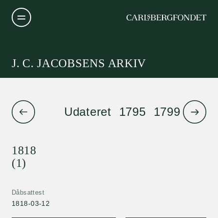
J. C. JACOBSENS ARKIV
Udateret
1795
1799
1801
1818
(1)
Dåbsattest
1818-03-12